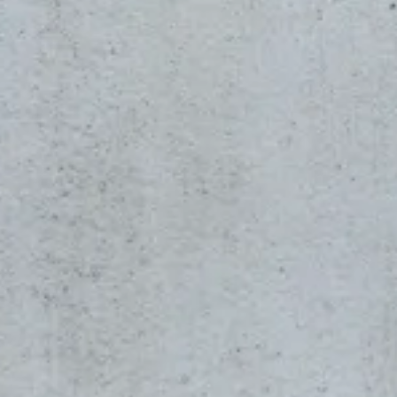
Ακολούθησε μας:
Βρες εύκολα το σταθμό φόρτισης που 
Κάλεσέ μας στο 2107232862 24/7.
επικοινωνησε μαζι μασ!
Κατέβασε την εφαρμογή της Blink στο κινητό σου και απόλαυ
Copyright Blink Charging Co. © 2026
Πολιτική Απορρήτου