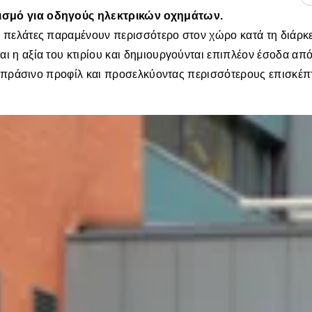
ισμό για οδηγούς ηλεκτρικών οχημάτων.
πελάτες παραμένουν περισσότερο στον χώρο κατά τη διάρκει
η αξία του κτιρίου και δημιουργούνται επιπλέον έσοδα από 
α πράσινο προφίλ και προσελκύοντας περισσότερους επισκέπτ
ς
ελάτες
γκη για τους οδηγούς EV. Με την εγκατάσταση σταθμών φόρτ