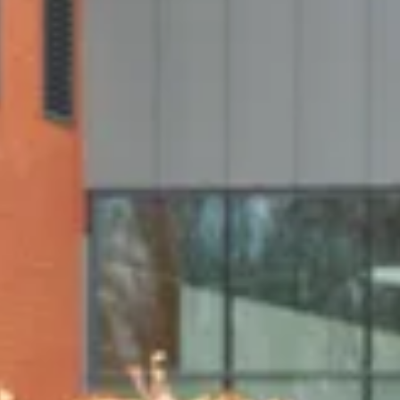
χημάτων και δημιουργήστε νέες πηγές εσόδων. Οι οδηγοί EV
 ελκυστικότητα της ιδιοκτησίας σας, καθιστώντας την πιο σύ
ώς. Με υποδομές φόρτισης στον χώρο σας, ενισχύετε το και