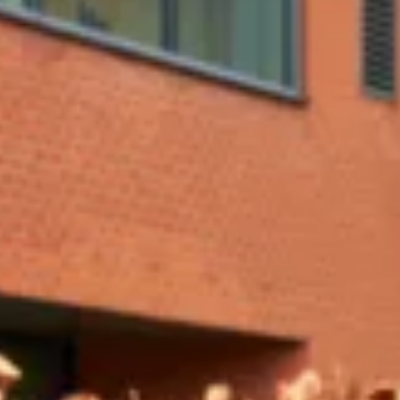
Αυξήστε τα έσοδα της επιχείρησής σας
Μετατρέψτε τον χώρο σας σε σημείο φόρτισης ηλεκτρικών ο
επισκεψιμότητα και τις πωλήσεις.
Αναβαθμίστε την αξία της ιδιοκτησίας σας
Η εγκατάσταση σταθμών φόρτισης EV αυξάνει την αξία και την
επενδυτές.
Ξεχωρίστε στον κλάδο σας
Η ζήτηση για φόρτιση ηλεκτρικών οχημάτων αυξάνεται συνεχ