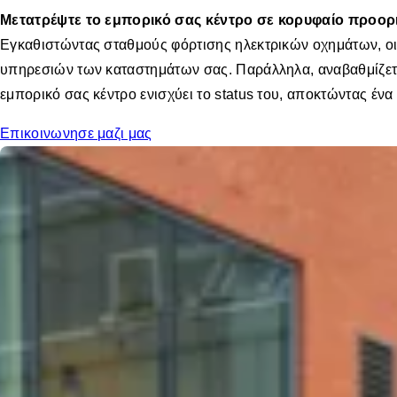
Μετατρέψτε το εμπορικό σας κέντρο σε κορυφαίο προορ
Εγκαθιστώντας σταθμούς φόρτισης ηλεκτρικών οχημάτων, οι 
υπηρεσιών των καταστημάτων σας. Παράλληλα, αναβαθμίζεται 
εμπορικό σας κέντρο ενισχύει το status του, αποκτώντας έν
Επικοινωνησε μαζι μας
Ενίσχυση της αξίας της ιδιοκτησία σα
Προσελκύστε και διατηρήστε περισσότερους π
Η φόρτιση ηλεκτρικών οχημάτων αποτελεί πλέον βασική ανά
ενισχύετε την πιστότητα των υφιστάμενων πελατών.