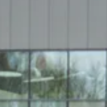
 παραμένουν περισσότερο στον χώρο σας, αυξάνοντας την
γχρονη και ελκυστική για επισκέπτες, συνεργάτες και
νοτόμο προφίλ της επιχείρησής σας και παραμένετε μπροστά