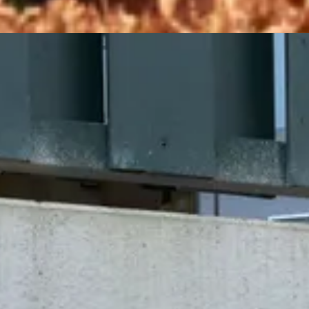
από τον ανταγωνισμό.
Έτοιμοι να σχεδιάσετε την ιδανική λ
Ανακαλύψτε πώς οι σταθμοί φόρτισης ηλεκτρικών οχημάτων 
επιχείρησής σας.
επικοινωνια
el-gr