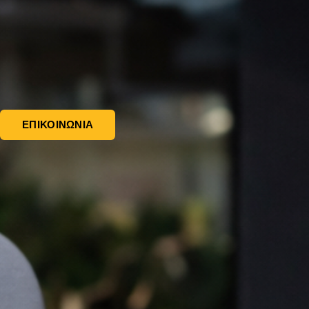
στην ηλεκτροκίνηση;
Μάθε ότι επιθυμείς στο 2107232862. 24/7
διαθέσιμο.
ΕΠΙΚΟΙΝΩΝΙΑ
el-gr
Ακολούθησε μας: