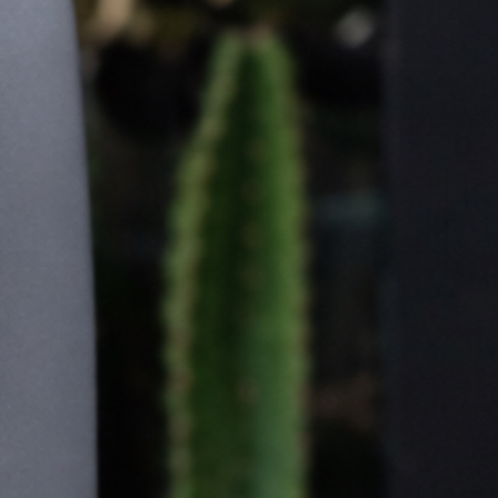
Βρες εύκολα το σταθμό φόρτισης που
χρειάζεσαι και… ξεκίνα!
Κάλεσέ μας στο 2107232862 24/7.
επικοινωνησε μαζι μασ!
Κατέβασε την εφαρμογή της Blink στο κινητό σου και
απόλαυσε την εμπειρία της ηλεκτροκίνησης.
Copyright Blink Charging Co. © 2026
Πολιτική Απορρήτου
Όροι Χρήσης