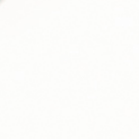
Suivez-nous sur les réseaux
Company
Leadership
Sustainability
Prendre contact
Solutions
Blink Drive
Blink Host Portal
EVA Portal
Media
Investor News