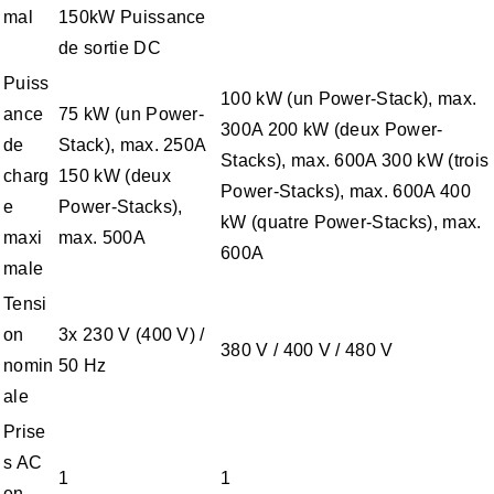
mal
150kW Puissance
de sortie DC
Puiss
100 kW (un Power-Stack), max.
ance
75 kW (un Power-
300A 200 kW (deux Power-
de
Stack), max. 250A
Stacks), max. 600A 300 kW (trois
charg
150 kW (deux
Power-Stacks), max. 600A 400
e
Power-Stacks),
kW (quatre Power-Stacks), max.
maxi
max. 500A
600A
male
Tensi
on
3x 230 V (400 V) /
380 V / 400 V / 480 V
nomin
50 Hz
ale
Prise
s AC
1
1
en