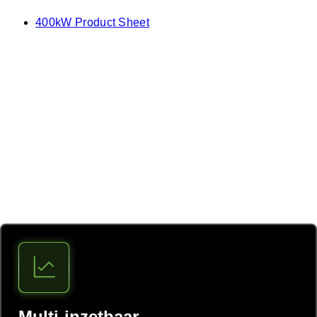
400kW Product Sheet
Alle energie die je nodig hebt, van
één lader
Multi-inzetbaar