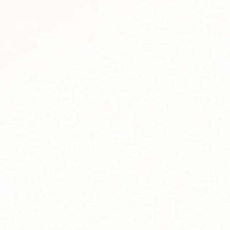
Company
Leiderschap
Duurzaamheid
Contact
Oplossingen
Blink Drive
Blink Host Portal
EVA Portal
Media
Investor News
Blogs