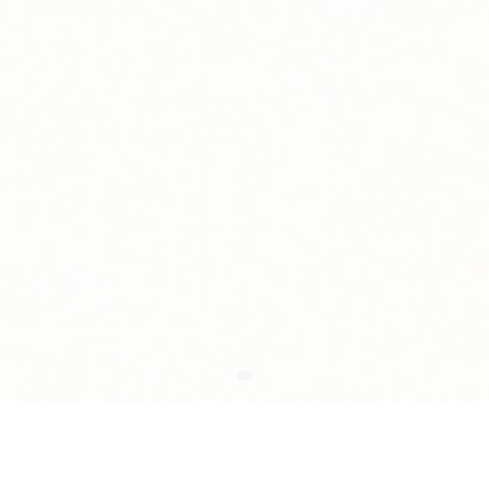
Vind jouw EV laadoplossing
Wij regelen het allemaal zodat jij je nergens zorgen over
hoeft te maken.
Neem contact op
Copyright Blink Charging Co. © 2026
Privacy Policy
Cookie Beleid
Algemene voorwaarden
Sitemap