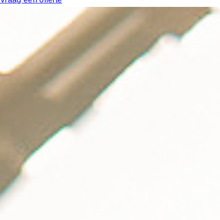
Meer te weten komen over de
Hypercharger 400kW?
Neem contact met ons op voor meer informatie of een
vrijblijvende offerte.
Neem contact op
nl-be
Host portal
Volg ons