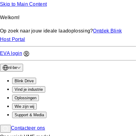
Skip to Main Content
Welkom!
Op zoek naar jouw ideale laadoplossing?
Ontdek Blink
Host Portal
EVA login
nl-be
Blink Drive
Vind je industrie
Oplossingen
Wie zijn wij
Support & Media
Contacteer ons