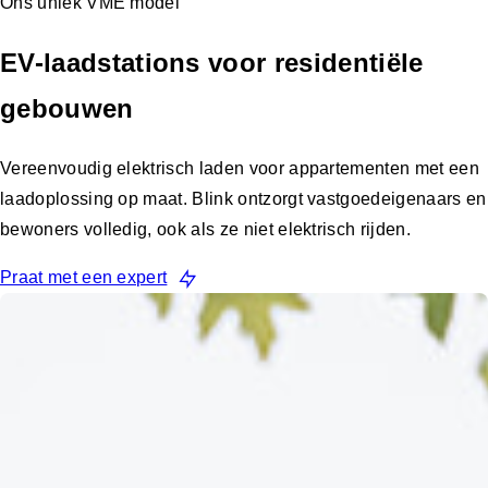
Ons uniek VME model
EV-laadstations voor residentiële
gebouwen
Vereenvoudig elektrisch laden voor appartementen met een
laadoplossing op maat. Blink ontzorgt vastgoedeigenaars en
bewoners volledig, ook als ze niet elektrisch rijden.
Praat met een expert
Ontdek ons uniek VME model
De uitdagingen en oplossingen!
Praat met een expert