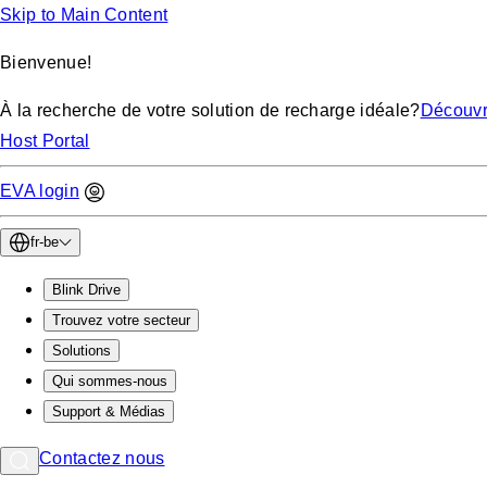
Skip to Main Content
Bienvenue!
À la recherche de votre solution de recharge idéale?
Découvr
Host Portal
EVA login
fr-be
Blink Drive
Trouvez votre secteur
Solutions
Qui sommes-nous
Support & Médias
Contactez nous