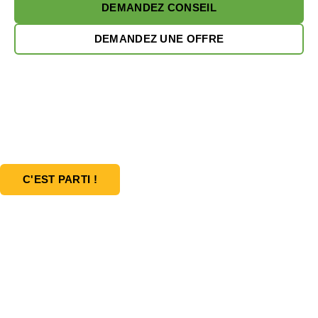
DEMANDEZ CONSEIL
DEMANDEZ UNE OFFRE
Prêt à concevoir votre solution de
recharge idéale pour les VE ?
C'EST PARTI !