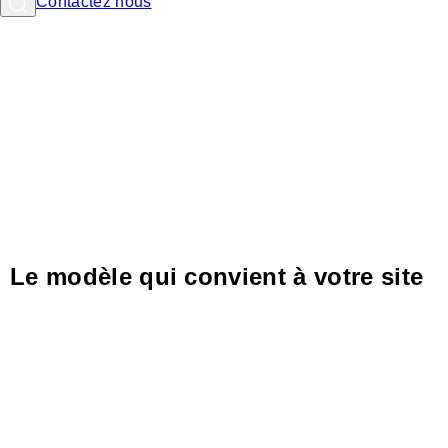
Contactez nous
MODÈLES ÉCONOMIQUES
Le modèle qui convient à votre site
Trouvez la solution de recharge électrique parmi les
modèles économiques flexibles de Blink.